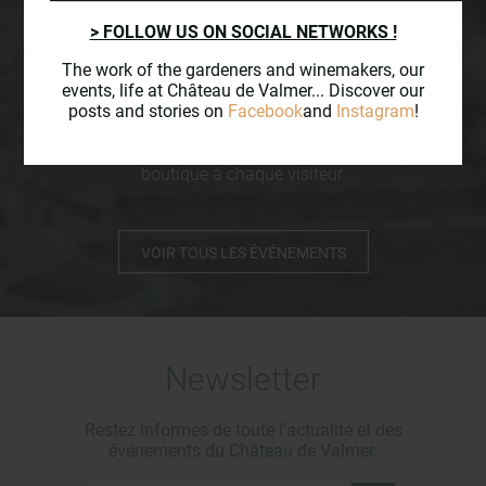
Les
événements
au
> FOLLOW US ON SOCIAL NETWORKS !
Château de Valmer
The work of the gardeners and winemakers, our
events, life at Château de Valmer... Discover our
Le Château de Valmer est heureux de vous accueillir
posts and stories on
Facebook
and
Instagram
!
dans ses jardins pour cette saison 2026.
Une dégustation des vins du domaine est offerte en
boutique à chaque visiteur.
VOIR TOUS LES ÉVÉNEMENTS
Newsletter
Restez informés de toute l'actualité et des
événements du Château de Valmer.