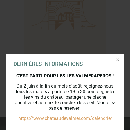
DERNIÈRES INFORMATIONS
3 €
C'EST PARTI POUR LES LES VALMERAPEROS !
Du 2 juin à la fin du mois d'août, rejoignez-nous
tous les mardis à partir de 18 h 30 pour déguster
COMMANDER
les vins du château, partager une plache
apéritive et admirer le coucher de soleil. N'oubliez
pas de réserver !
https://www.chateaudevalmer.com/calendrier
_________________________________________________________