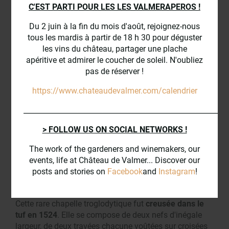
C'EST PARTI POUR LES LES VALMERAPEROS !
Du 2 juin à la fin du mois d'août, rejoignez-nous
LA CHAPELLE TROGLODYTIQUE
tous les mardis à partir de 18 h 30 pour déguster
les vins du château, partager une plache
apéritive et admirer le coucher de soleil. N'oubliez
pas de réserver !
https://www.chateaudevalmer.com/calendrier
_________________________________________________________
> FOLLOW US ON SOCIAL NETWORKS !
The work of the gardeners and winemakers, our
events, life at Château de Valmer... Discover our
posts and stories on
Facebook
and
Instagram
!
Cette rare chapelle troglodytique fut
creusée dans le
tuf en 1524
. Elle se compose de deux nefs d'inégale
largeur, de deux travées chacune voûtées sur croisées