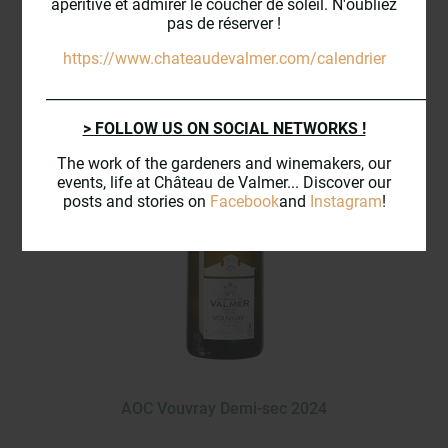
apéritive et admirer le coucher de soleil. N'oubliez
pas de réserver !
https://www.chateaudevalmer.com/calendrier
_________________________________________________________
> FOLLOW US ON SOCIAL NETWORKS !
The work of the gardeners and winemakers, our
events, life at Château de Valmer... Discover our
posts and stories on
Facebook
and
Instagram
!
AOC Vouvray Demi-sec 2024