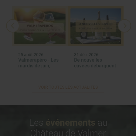
25 août 2026
31 déc. 2026
31 
t
Valmerapéro - Les
De nouvelles
Re
nd
mardis de juin,
cuvées débarquent
La
juillet et août –
à Valmer
Re
2026
VOIR TOUTES LES ACTUALITÉS
Les
événements
au
Château de Valmer