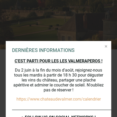
DERNIÈRES INFORMATIONS
C'EST PARTI POUR LES LES VALMERAPEROS !
Du 2 juin à la fin du mois d'août, rejoignez-nous
LE
VIGNOBLE
DU
tous les mardis à partir de 18 h 30 pour déguster
les vins du château, partager une plache
CHÂTEAU DE VALMER
apéritive et admirer le coucher de soleil. N'oubliez
pas de réserver !
https://www.chateaudevalmer.com/calendrier
Depuis plus de 16 siècles le vignoble
_________________________________________________________
Vouvrillon s'étend harmonieusement à