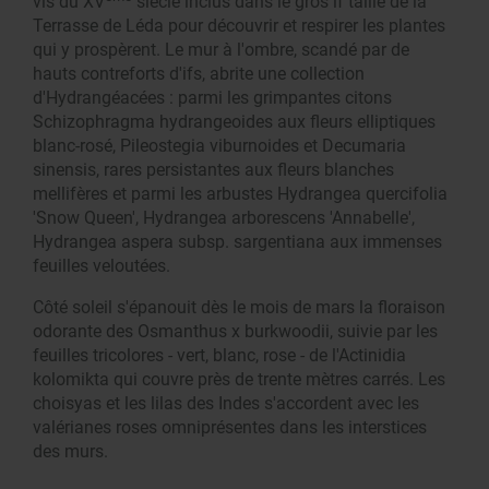
vis du XV
siècle inclus dans le gros if taillé de la
Terrasse de Léda pour découvrir et respirer les plantes
qui y prospèrent. Le mur à l'ombre, scandé par de
hauts contreforts d'ifs, abrite une collection
d'Hydrangéacées : parmi les grimpantes citons
Schizophragma hydrangeoides aux fleurs elliptiques
blanc-rosé, Pileostegia viburnoides et Decumaria
sinensis, rares persistantes aux fleurs blanches
mellifères et parmi les arbustes Hydrangea quercifolia
'Snow Queen', Hydrangea arborescens 'Annabelle',
Hydrangea aspera subsp. sargentiana aux immenses
feuilles veloutées.
Côté soleil s'épanouit dès le mois de mars la floraison
odorante des Osmanthus x burkwoodii, suivie par les
feuilles tricolores - vert, blanc, rose - de l'Actinidia
kolomikta qui couvre près de trente mètres carrés. Les
choisyas et les lilas des Indes s'accordent avec les
valérianes roses omniprésentes dans les interstices
des murs.