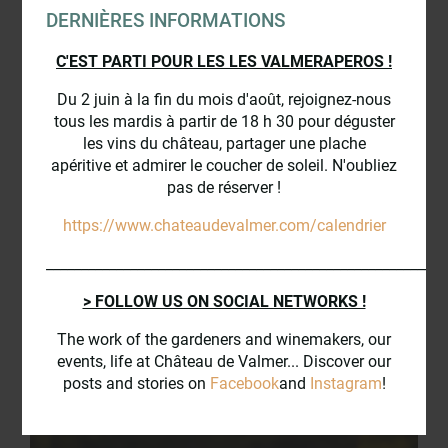
de Saint Venant est la marraine ; un autre montre les
DERNIÈRES INFORMATIONS
cépages rouges et rosés soulignés de rosiers 'Papa
Meilland'. Une grande diversité de fleurs comestibles
C'EST PARTI POUR LES LES VALMERAPEROS !
comme des hémérocalles, des nigelles ou encore des
capucines tient désormais compagnie aux légumes du
Du 2 juin à la fin du mois d'août, rejoignez-nous
potager. La collection de fruitiers met en avant
tous les mardis à partir de 18 h 30 pour déguster
différentes espèces, des moins connues comme les
les vins du château, partager une plache
nashis, aux incontournables (figues, pêches…) mais
apéritive et admirer le coucher de soleil. N'oubliez
avec une grande variété (poire 'Williams Rouge',
pas de réserver !
pomme d'Api…).
https://www.chateaudevalmer.com/calendrier
Les pratiques culturales s'attachent à préserver et
améliorer la qualité de la terre, de la faune et de la flore
_________________________________________________________
(compost maison, paillages, engrais verts etc.). La
> FOLLOW US ON SOCIAL NETWORKS !
présence de vivaces mellifères en bordure des carrés
assure abri et nourriture aux utiles prédateurs des
The work of the gardeners and winemakers, our
insectes ravageurs : coccinelle, hérisson, pollinisateurs
events, life at Château de Valmer... Discover our
etc.
posts and stories on
Facebook
and
Instagram
!