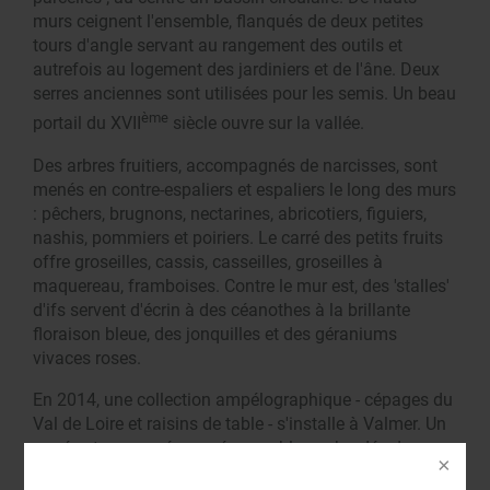
murs ceignent l'ensemble, flanqués de deux petites
tours d'angle servant au rangement des outils et
autrefois au logement des jardiniers et de l'âne. Deux
serres anciennes sont utilisées pour les semis. Un beau
ème
portail du XVII
siècle ouvre sur la vallée.
Des arbres fruitiers, accompagnés de narcisses, sont
menés en contre-espaliers et espaliers le long des murs
: pêchers, brugnons, nectarines, abricotiers, figuiers,
nashis, pommiers et poiriers. Le carré des petits fruits
offre groseilles, cassis, casseilles, groseilles à
maquereau, framboises. Contre le mur est, des 'stalles'
d'ifs servent d'écrin à des céanothes à la brillante
floraison bleue, des jonquilles et des géraniums
vivaces roses.
En 2014, une collection ampélographique - cépages du
Val de Loire et raisins de table - s'installe à Valmer. Un
carré est consacré aux cépages blancs bordés de
rosiers jaunes 'The Poet's Wife' (David Austin) dont Alix