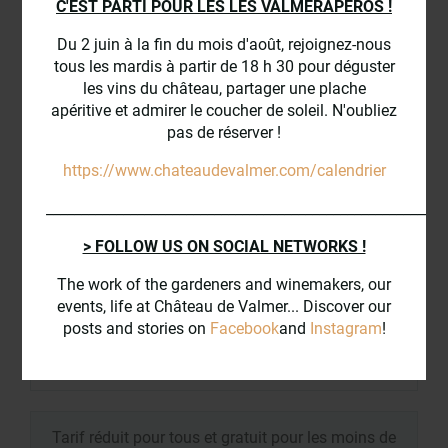
C'EST PARTI POUR LES LES VALMERAPEROS !
Entrée Enfant (11-18)
Du 2 juin à la fin du mois d'août, rejoignez-nous
tous les mardis à partir de 18 h 30 pour déguster
8 €
les vins du château, partager une plache
apéritive et admirer le coucher de soleil. N'oubliez
pas de réserver !
Enfants jusqu'à 10 ans
Membres de la Royal Horticultural Society
https://www.chateaudevalmer.com/calendrier
Habitants de Chançay (*)
_________________________________________________________
Gratuit
> FOLLOW US ON SOCIAL NETWORKS !
The work of the gardeners and winemakers, our
events, life at Château de Valmer... Discover our
Carte de fidélité gratuite
posts and stories on
Facebook
and
Instagram
!
1 entrée gratuite à la 4ème visite
Tarif réduit pour tous et gratuit pour les moins de