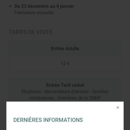
Du 23 décembre au 4 janvier
Fermeture annuelle.
TARIFS DE VISITE
Entrée Adulte
12 €
Entrée Tarif réduit
Étudiants - demandeurs d'emploi - familles
nombreuses - membres de la SNHF
10 €
DERNIÈRES INFORMATIONS